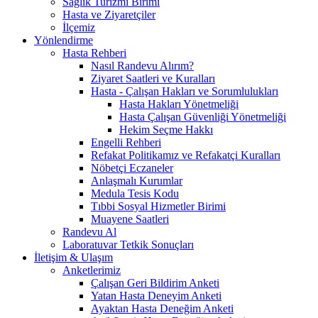
Sağlık Turizmi Birimi
Hasta ve Ziyaretçiler
İlçemiz
Yönlendirme
Hasta Rehberi
Nasıl Randevu Alırım?
Ziyaret Saatleri ve Kuralları
Hasta - Çalışan Hakları ve Sorumlulukları
Hasta Hakları Yönetmeliği
Hasta Çalışan Güvenliği Yönetmeliği
Hekim Seçme Hakkı
Engelli Rehberi
Refakat Politikamız ve Refakatçi Kuralları
Nöbetçi Eczaneler
Anlaşmalı Kurumlar
Medula Tesis Kodu
Tıbbi Sosyal Hizmetler Birimi
Muayene Saatleri
Randevu Al
Laboratuvar Tetkik Sonuçları
İletişim & Ulaşım
Anketlerimiz
Çalışan Geri Bildirim Anketi
Yatan Hasta Deneyim Anketi
Ayaktan Hasta Deneğim Anketi