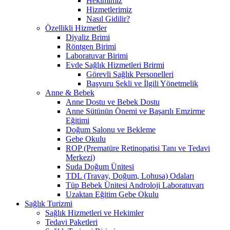
Hekimimiz
Hizmetlerimiz
Nasıl Gidilir?
Özellikli Hizmetler
Diyaliz Brimi
Röntgen Birimi
Laboratuvar Birimi
Evde Sağlık Hizmetleri Brirmi
Görevli Sağlık Personelleri
Başvuru Şekli ve İlgili Yönetmelik
Anne & Bebek
Anne Dostu ve Bebek Dostu
Anne Sütünün Önemi ve Başarılı Emzirme
Eğitimi
Doğum Salonu ve Bekleme
Gebe Okulu
ROP (Prematüre Retinopatisi Tanı ve Tedavi
Merkezi)
Suda Doğum Ünitesi
TDL (Travay, Doğum, Lohusa) Odaları
Tüp Bebek Ünitesi Androloji Laboratuvarı
Uzaktan Eğitim Gebe Okulu
Sağlık Turizmi
Sağlık Hizmetleri ve Hekimler
Tedavi Paketleri