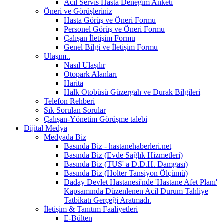
Acil Servis Hasta Deneğim Anketi
Öneri ve Görüşleriniz
Hasta Görüş ve Öneri Formu
Personel Görüş ve Öneri Formu
Çalışan İletişim Formu
Genel Bilgi ve İletişim Formu
Ulaşım..
Nasıl Ulaşılır
Otopark Alanları
Harita
Halk Otobüsü Güzergah ve Durak Bilgileri
Telefon Rehberi
Sık Sorulan Sorular
Çalışan-Yönetim Görüşme talebi
Dijital Medya
Medyada Biz
Basında Biz - hastanehaberleri.net
Basında Biz (Evde Sağlık Hizmetleri)
Basında Biz (TUS' a D.D.H. Damgası)
Basında Biz (Holter Tansiyon Ölçümü)
Daday Devlet Hastanesi'nde 'Hastane Afet Planı'
Kapsamında Düzenlenen Acil Durum Tahliye
Tatbikatı Gerçeği Aratmadı.
İletişim & Tanıtım Faaliyetleri
E-Bülten