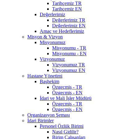
Tarihçemiz TR
Tarihçemiz EN
Değerlerimiz
Değerlerimiz TR
Değerlerimiz EN
Amaç ve Hedeflerimiz
Misyon & Vizyon
Misyonumuz
Misyonumu - TR
Misyonumu - EN
Vizyonumuz
Vizyonumuz TR
Vizyonumuz EN
Hastane Yönetimi
Başhekim
Özgeçmiş - TR
Özgeçmiş - EN
İdari ve Mali İşler Müdürü
Özgeçmiş - TR
Özgeçmiş - EN
Organizasyon Şeması
İdari Birimler
Personel Özlük Birimi
Nasıl Gidilir?
Birim Çalışanları