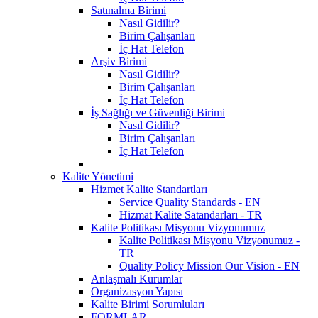
Satınalma Birimi
Nasıl Gidilir?
Birim Çalışanları
İç Hat Telefon
Arşiv Birimi
Nasıl Gidilir?
Birim Çalışanları
İç Hat Telefon
İş Sağlığı ve Güvenliği Birimi
Nasıl Gidilir?
Birim Çalışanları
İç Hat Telefon
Kalite Yönetimi
Hizmet Kalite Standartları
Service Quality Standards - EN
Hizmat Kalite Satandarları - TR
Kalite Politikası Misyonu Vizyonumuz
Kalite Politikası Misyonu Vizyonumuz -
TR
Quality Policy Mission Our Vision - EN
Anlaşmalı Kurumlar
Organizasyon Yapısı
Kalite Birimi Sorumluları
FORMLAR