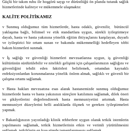
Güçlü bir takım ruhu ile hoşgörü saygı ve dürüstlüğü ön planda tutarak sağlık
hizmetlerinde kaliteye ve mükemmele ulaşmaktır.
KALİTE POLİTİKAMIZ
v Sunmuş olduğumuz tüm hizmetlerde, hasta odaklı, güvenilir, bütüncül
yaklaşıma bağlı, bilimsel ve etik standartlara uygun, sürekli iyileştirmeye
dayalı, hasta ve hasta yakınına yönelik eğitim ihtiyaçlarını karşılayan, duyarlı
ve iyileştirici bir ortam sunan ve bakımda mükemmelliği hedefleyen tıbbi
bakım hizmetleri sunmak.
v İş sağlığı ve güvenliği hizmetleri mevzuatlarına uygun, iş güvenliği
kültürünün sürdürülebilir ve nitelikli gelişimi için çalışanlarımızın sağlığını ve
güvenliğini tehdit eden faktörleri belirlemek, ortamdan kaynaklı
enfeksiyonlardan korunmalarına yönelik önlem almak, sağlıklı ve güvenli bir
çalışma ortamı sağlamak.
v Hasta hakları mevzuatına esas alarak hastanemizde sunmuş olduğumuz
hizmetlerde hasta ve hasta yakınının süreçlere katılımını sağlamak, dilek öneri
ve şikâyetlerini değerlendirerek hasta memnuniyetini artırmak. Hasta
memnuniyet düzeylerini belli aralıklarda ölçmek ve gereken iyileştirmeleri
yapmak.
v Bakanlığınızın yayınladığı klinik rehberlere uygun olarak tetkik istemlerin
yapılmasını sağlamak, tetkik hizmetlerinin etkin ve verimli yürütülmesini
sağlamak, tetkiklerin en kısa sürede tamamlanmasını sağlamak.