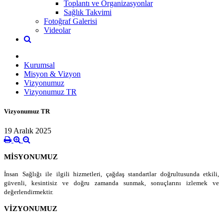
Toplantı ve Organizasyonlar
Sağlık Takvimi
Fotoğraf Galerisi
Videolar
Kurumsal
Misyon & Vizyon
Vizyonumuz
Vizyonumuz TR
Vizyonumuz TR
19 Aralık 2025
MİSYONUMUZ
İnsan Sağlığı ile ilgili hizmetleri, çağdaş standartlar doğrultusunda etkili,
güvenli, kesintisiz ve doğru zamanda sunmak, sonuçlarını izlemek ve
değerlendirmektir.
VİZYONUMUZ