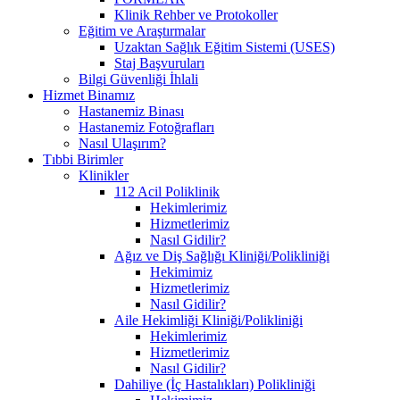
Klinik Rehber ve Protokoller
Eğitim ve Araştırmalar
Uzaktan Sağlık Eğitim Sistemi (USES)
Staj Başvuruları
Bilgi Güvenliği İhlali
Hizmet Binamız
Hastanemiz Binası
Hastanemiz Fotoğrafları
Nasıl Ulaşırım?
Tıbbi Birimler
Klinikler
112 Acil Poliklinik
Hekimlerimiz
Hizmetlerimiz
Nasıl Gidilir?
Ağız ve Diş Sağlığı Kliniği/Polikliniği
Hekimimiz
Hizmetlerimiz
Nasıl Gidilir?
Aile Hekimliği Kliniği/Polikliniği
Hekimlerimiz
Hizmetlerimiz
Nasıl Gidilir?
Dahiliye (İç Hastalıkları) Polikliniği