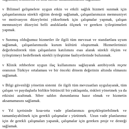
v Bilimsel gelişmelere uygun etkin ve etkili sağlık hizmeti sunmak için
çalışanlarımıza sürekli eğitim desteği sağlamak, çalışanlarımızın memnuniyet
ve motivasyon düzeylerini yükseltmek için çalışmalar yapmak, çalışan
memnuniyet düzeyini belli aralıklarda ölçmek ve gereken iyileştirmeleri
yapmak.
v Sunmuş olduğumuz hizmetler ile ilgili tüm mevzuat ve standartlara uyum
sağlamak, çalışanlarımızda kurum kültürü oluşturmak. Hizmetlerimizi
değerlendirerek tüm çalışanların katılımını esas alarak sürekli ölçüm ve
iyileştirmeyi hedeflemek sürekli iyileştirme faaliyetlerinde bulunmak.
v Klinik rehberlere uygun ilaç kullanımını sağlayarak antibiyotik reçete
oranının Türkiye ortalaması ve bir önceki dönem değerinin altında olmasını
sağlamak.
v Bilgi güvenliği yönetim sistemi ile ilgili tüm mevzuatları uygulayarak, tüm
çalışan ve paydaşlarla birlikte bütüncül bir yaklaşımla, riskleri yönetmek ya da
etkisini azaltmak. Siber saldırı durumlarına hazır olmak ve hizmetin
aksamamasını sağlamak.
v Yıl içerisinde kısa-orta vade planlarımızı gerçekleştirebilmek ve
tamamlayabilmek için gerekli çalışmalar ı yürütmek. Uzun vade planlarımız
için de gerekli çalışmaları yaparak, çalışmalar için gereken proje ve desteği
sağlamak.