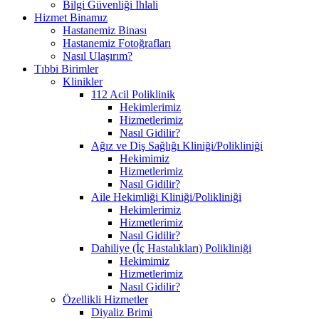
Bilgi Güvenliği İhlali
Hizmet Binamız
Hastanemiz Binası
Hastanemiz Fotoğrafları
Nasıl Ulaşırım?
Tıbbi Birimler
Klinikler
112 Acil Poliklinik
Hekimlerimiz
Hizmetlerimiz
Nasıl Gidilir?
Ağız ve Diş Sağlığı Kliniği/Polikliniği
Hekimimiz
Hizmetlerimiz
Nasıl Gidilir?
Aile Hekimliği Kliniği/Polikliniği
Hekimlerimiz
Hizmetlerimiz
Nasıl Gidilir?
Dahiliye (İç Hastalıkları) Polikliniği
Hekimimiz
Hizmetlerimiz
Nasıl Gidilir?
Özellikli Hizmetler
Diyaliz Brimi