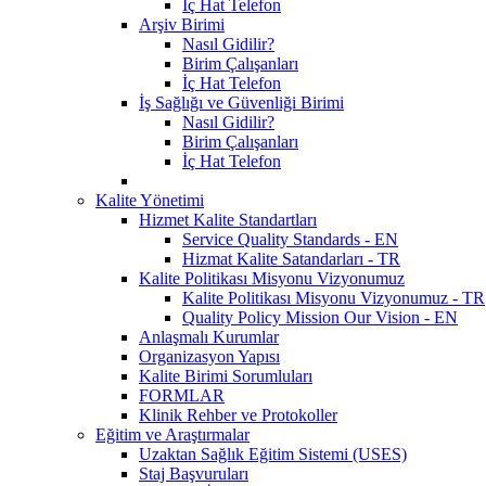
İç Hat Telefon
Arşiv Birimi
Nasıl Gidilir?
Birim Çalışanları
İç Hat Telefon
İş Sağlığı ve Güvenliği Birimi
Nasıl Gidilir?
Birim Çalışanları
İç Hat Telefon
Kalite Yönetimi
Hizmet Kalite Standartları
Service Quality Standards - EN
Hizmat Kalite Satandarları - TR
Kalite Politikası Misyonu Vizyonumuz
Kalite Politikası Misyonu Vizyonumuz - TR
Quality Policy Mission Our Vision - EN
Anlaşmalı Kurumlar
Organizasyon Yapısı
Kalite Birimi Sorumluları
FORMLAR
Klinik Rehber ve Protokoller
Eğitim ve Araştırmalar
Uzaktan Sağlık Eğitim Sistemi (USES)
Staj Başvuruları