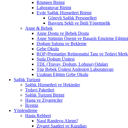
Röntgen Birimi
Laboratuvar Birimi
Evde Sağlık Hizmetleri Brirmi
Görevli Sağlık Personelleri
Başvuru Şekli ve İlgili Yönetmelik
Anne & Bebek
Anne Dostu ve Bebek Dostu
Anne Sütünün Önemi ve Başarılı Emzirme Eğitim
Doğum Salonu ve Bekleme
Gebe Okulu
ROP (Prematüre Retinopatisi Tanı ve Tedavi Merk
Suda Doğum Ünitesi
TDL (Travay, Doğum, Lohusa) Odaları
Tüp Bebek Ünitesi Androloji Laboratuvarı
Uzaktan Eğitim Gebe Okulu
Sağlık Turizmi
Sağlık Hizmetleri ve Hekimler
Tedavi Paketleri
Sağlık Turizmi Birimi
Hasta ve Ziyaretçiler
İlçemiz
Yönlendirme
Hasta Rehberi
Nasıl Randevu Alırım?
Ziyaret Saatleri ve Kuralları