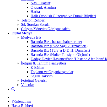
Nasıl Ulaşılır
Otopark Alanları
Harita
Halk Otobüsü Güzergah ve Durak Bilgileri
Telefon Rehberi
Sık Sorulan Sorular
Çalışan-Yönetim Görüşme talebi
Dijital Medya
Medyada Biz
Basında Biz - hastanehaberleri.net
Basında Biz (Evde Sağlık Hizmetleri)
Basında Biz (TUS' a D.D.H. Damgası)
Basında Biz (Holter Tansiyon Ölçümü)
Daday Devlet Hastanesi'nde 'Hastane Afet Planı'
İletişim & Tanıtım Faaliyetleri
E-Bülten
Toplantı ve Organizasyonlar
Sağlık Takvimi
Fotoğraf Galerisi
Videolar
Yönlendirme
Hasta Rehberi