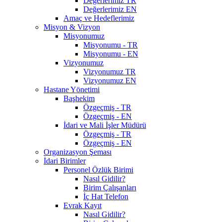
Değerlerimiz TR
Değerlerimiz EN
Amaç ve Hedeflerimiz
Misyon & Vizyon
Misyonumuz
Misyonumu - TR
Misyonumu - EN
Vizyonumuz
Vizyonumuz TR
Vizyonumuz EN
Hastane Yönetimi
Başhekim
Özgeçmiş - TR
Özgeçmiş - EN
İdari ve Mali İşler Müdürü
Özgeçmiş - TR
Özgeçmiş - EN
Organizasyon Şeması
İdari Birimler
Personel Özlük Birimi
Nasıl Gidilir?
Birim Çalışanları
İç Hat Telefon
Evrak Kayıt
Nasıl Gidilir?