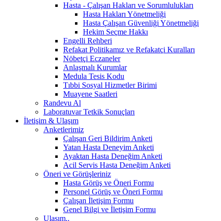
Hasta - Çalışan Hakları ve Sorumlulukları
Hasta Hakları Yönetmeliği
Hasta Çalışan Güvenliği Yönetmeliği
Hekim Seçme Hakkı
Engelli Rehberi
Refakat Politikamız ve Refakatçi Kuralları
Nöbetçi Eczaneler
Anlaşmalı Kurumlar
Medula Tesis Kodu
Tıbbi Sosyal Hizmetler Birimi
Muayene Saatleri
Randevu Al
Laboratuvar Tetkik Sonuçları
İletişim & Ulaşım
Anketlerimiz
Çalışan Geri Bildirim Anketi
Yatan Hasta Deneyim Anketi
Ayaktan Hasta Deneğim Anketi
Acil Servis Hasta Deneğim Anketi
Öneri ve Görüşleriniz
Hasta Görüş ve Öneri Formu
Personel Görüş ve Öneri Formu
Çalışan İletişim Formu
Genel Bilgi ve İletişim Formu
Ulaşım..