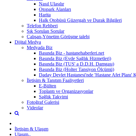
Nasıl Ulaşılır
Otopark Alanları
Harita
Halk Otobüsü Güzergah ve Durak Bilgileri
Telefon Rehberi
Sık Sorulan Sorular
Çalışan-Yönetim Görüşme talebi
Dijital Medya
Medyada Biz
Basında Biz - hastanehaberleri.net
Basında Biz (Evde Sağlık Hizmetleri)
Basında Biz (TUS' a D.D.H. Damgası)
Basında Biz (Holter Tansiyon Ölçümü)
Daday Devlet Hastanesi'nde 'Hastane Afet Planı'
İletişim & Tanıtım Faaliyetleri
E-Bülten
Toplantı ve Organizasyonlar
Sağlık Takvimi
Fotoğraf Galerisi
Videolar
İletişim & Ulaşım
Ulaşım..