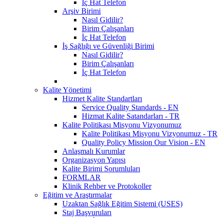
İç Hat Telefon
Arşiv Birimi
Nasıl Gidilir?
Birim Çalışanları
İç Hat Telefon
İş Sağlığı ve Güvenliği Birimi
Nasıl Gidilir?
Birim Çalışanları
İç Hat Telefon
Kalite Yönetimi
Hizmet Kalite Standartları
Service Quality Standards - EN
Hizmat Kalite Satandarları - TR
Kalite Politikası Misyonu Vizyonumuz
Kalite Politikası Misyonu Vizyonumuz - TR
Quality Policy Mission Our Vision - EN
Anlaşmalı Kurumlar
Organizasyon Yapısı
Kalite Birimi Sorumluları
FORMLAR
Klinik Rehber ve Protokoller
Eğitim ve Araştırmalar
Uzaktan Sağlık Eğitim Sistemi (USES)
Staj Başvuruları