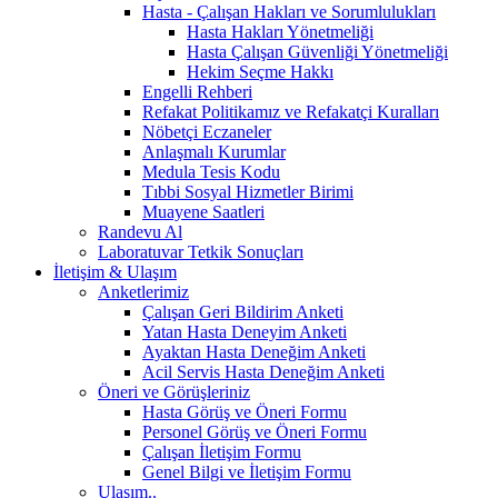
Hasta - Çalışan Hakları ve Sorumlulukları
Hasta Hakları Yönetmeliği
Hasta Çalışan Güvenliği Yönetmeliği
Hekim Seçme Hakkı
Engelli Rehberi
Refakat Politikamız ve Refakatçi Kuralları
Nöbetçi Eczaneler
Anlaşmalı Kurumlar
Medula Tesis Kodu
Tıbbi Sosyal Hizmetler Birimi
Muayene Saatleri
Randevu Al
Laboratuvar Tetkik Sonuçları
İletişim & Ulaşım
Anketlerimiz
Çalışan Geri Bildirim Anketi
Yatan Hasta Deneyim Anketi
Ayaktan Hasta Deneğim Anketi
Acil Servis Hasta Deneğim Anketi
Öneri ve Görüşleriniz
Hasta Görüş ve Öneri Formu
Personel Görüş ve Öneri Formu
Çalışan İletişim Formu
Genel Bilgi ve İletişim Formu
Ulaşım..