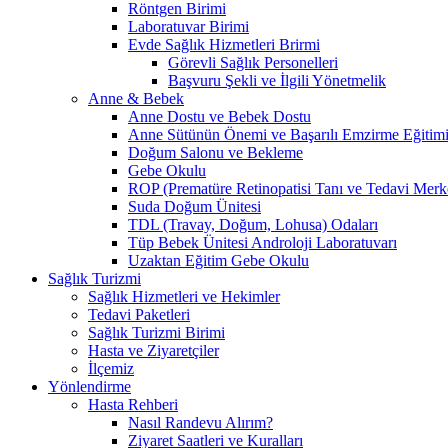
Röntgen Birimi
Laboratuvar Birimi
Evde Sağlık Hizmetleri Brirmi
Görevli Sağlık Personelleri
Başvuru Şekli ve İlgili Yönetmelik
Anne & Bebek
Anne Dostu ve Bebek Dostu
Anne Sütünün Önemi ve Başarılı Emzirme Eğitim
Doğum Salonu ve Bekleme
Gebe Okulu
ROP (Prematüre Retinopatisi Tanı ve Tedavi Merk
Suda Doğum Ünitesi
TDL (Travay, Doğum, Lohusa) Odaları
Tüp Bebek Ünitesi Androloji Laboratuvarı
Uzaktan Eğitim Gebe Okulu
Sağlık Turizmi
Sağlık Hizmetleri ve Hekimler
Tedavi Paketleri
Sağlık Turizmi Birimi
Hasta ve Ziyaretçiler
İlçemiz
Yönlendirme
Hasta Rehberi
Nasıl Randevu Alırım?
Ziyaret Saatleri ve Kuralları