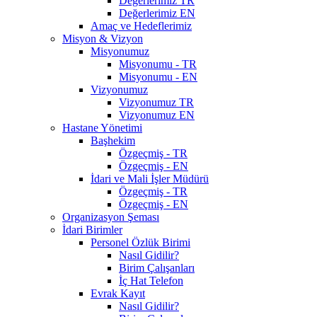
Değerlerimiz TR
Değerlerimiz EN
Amaç ve Hedeflerimiz
Misyon & Vizyon
Misyonumuz
Misyonumu - TR
Misyonumu - EN
Vizyonumuz
Vizyonumuz TR
Vizyonumuz EN
Hastane Yönetimi
Başhekim
Özgeçmiş - TR
Özgeçmiş - EN
İdari ve Mali İşler Müdürü
Özgeçmiş - TR
Özgeçmiş - EN
Organizasyon Şeması
İdari Birimler
Personel Özlük Birimi
Nasıl Gidilir?
Birim Çalışanları
İç Hat Telefon
Evrak Kayıt
Nasıl Gidilir?