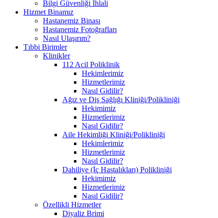
Bilgi Güvenliği İhlali
Hizmet Binamız
Hastanemiz Binası
Hastanemiz Fotoğrafları
Nasıl Ulaşırım?
Tıbbi Birimler
Klinikler
112 Acil Poliklinik
Hekimlerimiz
Hizmetlerimiz
Nasıl Gidilir?
Ağız ve Diş Sağlığı Kliniği/Polikliniği
Hekimimiz
Hizmetlerimiz
Nasıl Gidilir?
Aile Hekimliği Kliniği/Polikliniği
Hekimlerimiz
Hizmetlerimiz
Nasıl Gidilir?
Dahiliye (İç Hastalıkları) Polikliniği
Hekimimiz
Hizmetlerimiz
Nasıl Gidilir?
Özellikli Hizmetler
Diyaliz Brimi