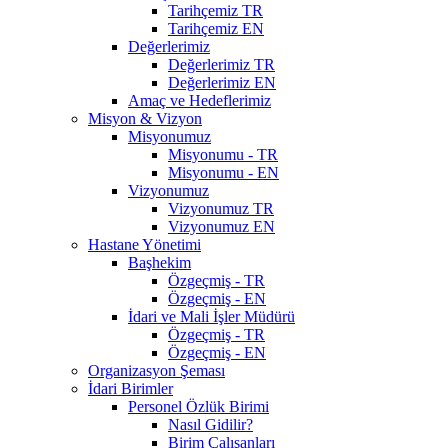
Tarihçemiz TR
Tarihçemiz EN
Değerlerimiz
Değerlerimiz TR
Değerlerimiz EN
Amaç ve Hedeflerimiz
Misyon & Vizyon
Misyonumuz
Misyonumu - TR
Misyonumu - EN
Vizyonumuz
Vizyonumuz TR
Vizyonumuz EN
Hastane Yönetimi
Başhekim
Özgeçmiş - TR
Özgeçmiş - EN
İdari ve Mali İşler Müdürü
Özgeçmiş - TR
Özgeçmiş - EN
Organizasyon Şeması
İdari Birimler
Personel Özlük Birimi
Nasıl Gidilir?
Birim Çalışanları