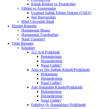
Klinik Rehber ve Protokoller
Eğitim ve Araştırmalar
Uzaktan Sağlık Eğitim Sistemi (USES)
Staj Başvuruları
Bilgi Güvenliği İhlali
Hizmet Binamız
Hastanemiz Binası
Hastanemiz Fotoğrafları
Nasıl Ulaşırım?
Tıbbi Birimler
Klinikler
112 Acil Poliklinik
Hekimlerimiz
Hizmetlerimiz
Nasıl Gidilir?
Ağız ve Diş Sağlığı Kliniği/Polikliniği
Hekimimiz
Hizmetlerimiz
Nasıl Gidilir?
Aile Hekimliği Kliniği/Polikliniği
Hekimlerimiz
Hizmetlerimiz
Nasıl Gidilir?
Dahiliye (İç Hastalıkları) Polikliniği