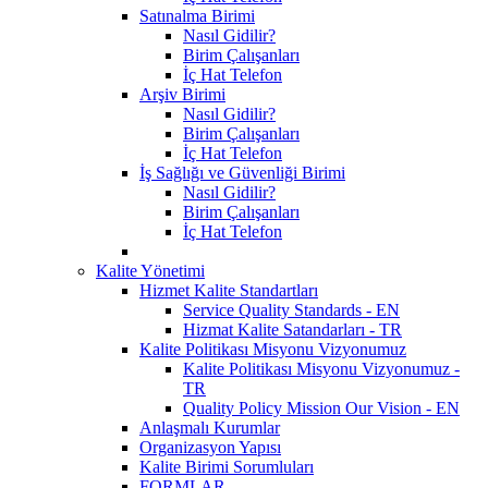
Satınalma Birimi
Nasıl Gidilir?
Birim Çalışanları
İç Hat Telefon
Arşiv Birimi
Nasıl Gidilir?
Birim Çalışanları
İç Hat Telefon
İş Sağlığı ve Güvenliği Birimi
Nasıl Gidilir?
Birim Çalışanları
İç Hat Telefon
Kalite Yönetimi
Hizmet Kalite Standartları
Service Quality Standards - EN
Hizmat Kalite Satandarları - TR
Kalite Politikası Misyonu Vizyonumuz
Kalite Politikası Misyonu Vizyonumuz -
TR
Quality Policy Mission Our Vision - EN
Anlaşmalı Kurumlar
Organizasyon Yapısı
Kalite Birimi Sorumluları
FORMLAR