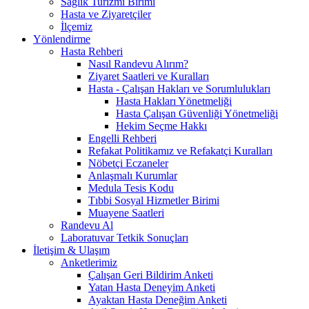
Sağlık Turizmi Birimi
Hasta ve Ziyaretçiler
İlçemiz
Yönlendirme
Hasta Rehberi
Nasıl Randevu Alırım?
Ziyaret Saatleri ve Kuralları
Hasta - Çalışan Hakları ve Sorumlulukları
Hasta Hakları Yönetmeliği
Hasta Çalışan Güvenliği Yönetmeliği
Hekim Seçme Hakkı
Engelli Rehberi
Refakat Politikamız ve Refakatçi Kuralları
Nöbetçi Eczaneler
Anlaşmalı Kurumlar
Medula Tesis Kodu
Tıbbi Sosyal Hizmetler Birimi
Muayene Saatleri
Randevu Al
Laboratuvar Tetkik Sonuçları
İletişim & Ulaşım
Anketlerimiz
Çalışan Geri Bildirim Anketi
Yatan Hasta Deneyim Anketi
Ayaktan Hasta Deneğim Anketi