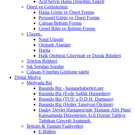
Acil Servis Hasta Deneğim Anketi
Öneri ve Görüşleriniz
Hasta Görüş ve Öneri Formu
Personel Görüş ve Öneri Formu
Çalışan İletişim Formu
Genel Bilgi ve İletişim Formu
Ulaşım..
Nasıl Ulaşılır
Otopark Alanları
Harita
Halk Otobüsü Güzergah ve Durak Bilgileri
Telefon Rehberi
Sık Sorulan Sorular
Çalışan-Yönetim Görüşme talebi
Dijital Medya
Medyada Biz
Basında Biz - hastanehaberleri.net
Basında Biz (Evde Sağlık Hizmetleri)
Basında Biz (TUS' a D.D.H. Damgası)
Basında Biz (Holter Tansiyon Ölçümü)
Daday Devlet Hastanesi'nde 'Hastane Afet Planı'
Kapsamında Düzenlenen Acil Durum Tahliye
Tatbikatı Gerçeği Aratmadı.
İletişim & Tanıtım Faaliyetleri
E-Bülten