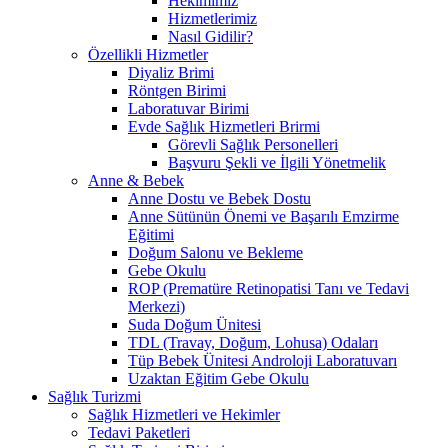
Hekimimiz
Hizmetlerimiz
Nasıl Gidilir?
Özellikli Hizmetler
Diyaliz Brimi
Röntgen Birimi
Laboratuvar Birimi
Evde Sağlık Hizmetleri Brirmi
Görevli Sağlık Personelleri
Başvuru Şekli ve İlgili Yönetmelik
Anne & Bebek
Anne Dostu ve Bebek Dostu
Anne Sütünün Önemi ve Başarılı Emzirme
Eğitimi
Doğum Salonu ve Bekleme
Gebe Okulu
ROP (Prematüre Retinopatisi Tanı ve Tedavi
Merkezi)
Suda Doğum Ünitesi
TDL (Travay, Doğum, Lohusa) Odaları
Tüp Bebek Ünitesi Androloji Laboratuvarı
Uzaktan Eğitim Gebe Okulu
Sağlık Turizmi
Sağlık Hizmetleri ve Hekimler
Tedavi Paketleri