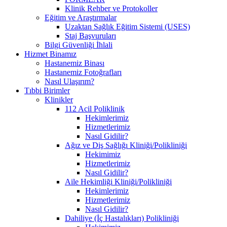
Klinik Rehber ve Protokoller
Eğitim ve Araştırmalar
Uzaktan Sağlık Eğitim Sistemi (USES)
Staj Başvuruları
Bilgi Güvenliği İhlali
Hizmet Binamız
Hastanemiz Binası
Hastanemiz Fotoğrafları
Nasıl Ulaşırım?
Tıbbi Birimler
Klinikler
112 Acil Poliklinik
Hekimlerimiz
Hizmetlerimiz
Nasıl Gidilir?
Ağız ve Diş Sağlığı Kliniği/Polikliniği
Hekimimiz
Hizmetlerimiz
Nasıl Gidilir?
Aile Hekimliği Kliniği/Polikliniği
Hekimlerimiz
Hizmetlerimiz
Nasıl Gidilir?
Dahiliye (İç Hastalıkları) Polikliniği