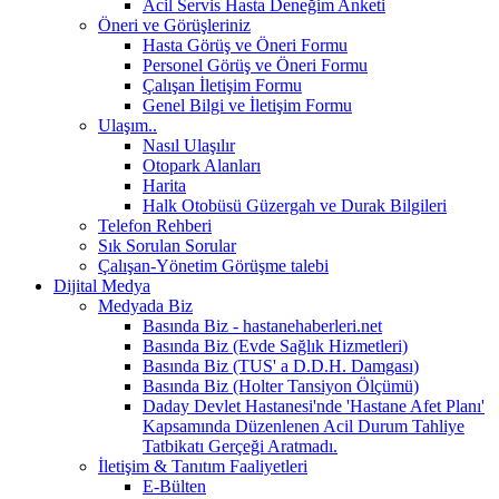
Acil Servis Hasta Deneğim Anketi
Öneri ve Görüşleriniz
Hasta Görüş ve Öneri Formu
Personel Görüş ve Öneri Formu
Çalışan İletişim Formu
Genel Bilgi ve İletişim Formu
Ulaşım..
Nasıl Ulaşılır
Otopark Alanları
Harita
Halk Otobüsü Güzergah ve Durak Bilgileri
Telefon Rehberi
Sık Sorulan Sorular
Çalışan-Yönetim Görüşme talebi
Dijital Medya
Medyada Biz
Basında Biz - hastanehaberleri.net
Basında Biz (Evde Sağlık Hizmetleri)
Basında Biz (TUS' a D.D.H. Damgası)
Basında Biz (Holter Tansiyon Ölçümü)
Daday Devlet Hastanesi'nde 'Hastane Afet Planı'
Kapsamında Düzenlenen Acil Durum Tahliye
Tatbikatı Gerçeği Aratmadı.
İletişim & Tanıtım Faaliyetleri
E-Bülten