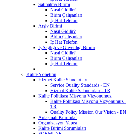
Satınalma Birimi
Nasıl Gidilir?
Birim Çalışanları
İç Hat Telefon
Arşiv Birimi
Nasıl Gidilir?
Birim Çalışanları
İç Hat Telefon
İş Sağlığı ve Güvenliği Birimi
Nasıl Gidilir?
Birim Çalışanları
İç Hat Telefon
Kalite Yönetimi
Hizmet Kalite Standartları
Service Quality Standards - EN
Hizmat Kalite Satandarları - TR
Kalite Politikası Misyonu Vizyonumuz
Kalite Politikası Misyonu Vizyonumuz -
TR
Quality Policy Mission Our Vision - EN
Anlaşmalı Kurumlar
Organizasyon Yapısı
Kalite Birimi Sorumluları
FORMLAR