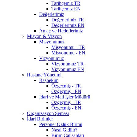
Tarihçemiz TR
Tarihçemiz EN
Değerlerimiz
Değerlerimiz TR
Değerlerimiz EN
Amaç ve Hedeflerimiz
Misyon & Vizyon
Misyonumuz
Misyonumu - TR
Misyonumu - EN
Vizyonumuz
Vizyonumuz TR
Vizyonumuz EN
Hastane Yönetimi
Başhekim
Özgeçmiş - TR
Özgeçmiş - EN
İdari ve Mali İşler Müdürü
Özgeçmiş - TR
Özgeçmiş - EN
Organizasyon Şeması
İdari Birimler
Personel Özlük Birimi
Nasıl Gidilir?
Birim Çalışanları