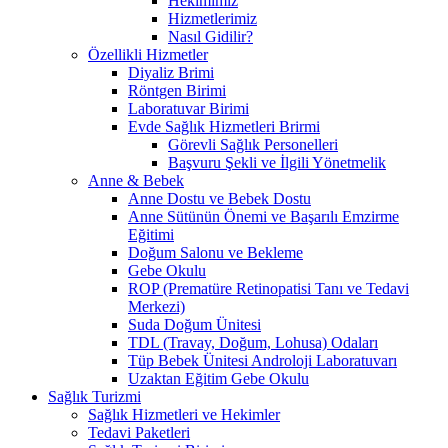
Hekimimiz
Hizmetlerimiz
Nasıl Gidilir?
Özellikli Hizmetler
Diyaliz Brimi
Röntgen Birimi
Laboratuvar Birimi
Evde Sağlık Hizmetleri Brirmi
Görevli Sağlık Personelleri
Başvuru Şekli ve İlgili Yönetmelik
Anne & Bebek
Anne Dostu ve Bebek Dostu
Anne Sütünün Önemi ve Başarılı Emzirme
Eğitimi
Doğum Salonu ve Bekleme
Gebe Okulu
ROP (Prematüre Retinopatisi Tanı ve Tedavi
Merkezi)
Suda Doğum Ünitesi
TDL (Travay, Doğum, Lohusa) Odaları
Tüp Bebek Ünitesi Androloji Laboratuvarı
Uzaktan Eğitim Gebe Okulu
Sağlık Turizmi
Sağlık Hizmetleri ve Hekimler
Tedavi Paketleri