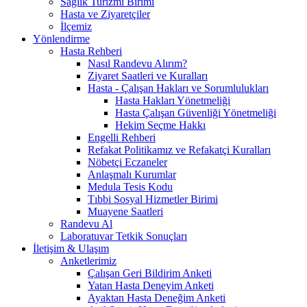
Sağlık Turizmi Birimi
Hasta ve Ziyaretçiler
İlçemiz
Yönlendirme
Hasta Rehberi
Nasıl Randevu Alırım?
Ziyaret Saatleri ve Kuralları
Hasta - Çalışan Hakları ve Sorumlulukları
Hasta Hakları Yönetmeliği
Hasta Çalışan Güvenliği Yönetmeliği
Hekim Seçme Hakkı
Engelli Rehberi
Refakat Politikamız ve Refakatçi Kuralları
Nöbetçi Eczaneler
Anlaşmalı Kurumlar
Medula Tesis Kodu
Tıbbi Sosyal Hizmetler Birimi
Muayene Saatleri
Randevu Al
Laboratuvar Tetkik Sonuçları
İletişim & Ulaşım
Anketlerimiz
Çalışan Geri Bildirim Anketi
Yatan Hasta Deneyim Anketi
Ayaktan Hasta Deneğim Anketi