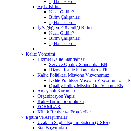
İç Hat Telefon
Arşiv Birimi
Nasıl Gidilir?
Birim Çalışanları
İç Hat Telefon
İş Sağlığı ve Güvenliği Birimi
Nasıl Gidilir?
Birim Çalışanları
İç Hat Telefon
Kalite Yönetimi
Hizmet Kalite Standartları
Service Quality Standards - EN
Hizmat Kalite Satandarları - TR
Kalite Politikası Misyonu Vizyonumuz
Kalite Politikası Misyonu Vizyonumuz - TR
Quality Policy Mission Our Vision - EN
Anlaşmalı Kurumlar
Organizasyon Yapısı
Kalite Birimi Sorumluları
FORMLAR
Klinik Rehber ve Protokoller
Eğitim ve Araştırmalar
Uzaktan Sağlık Eğitim Sistemi (USES)
Staj Başvuruları