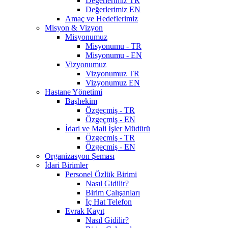
Değerlerimiz TR
Değerlerimiz EN
Amaç ve Hedeflerimiz
Misyon & Vizyon
Misyonumuz
Misyonumu - TR
Misyonumu - EN
Vizyonumuz
Vizyonumuz TR
Vizyonumuz EN
Hastane Yönetimi
Başhekim
Özgeçmiş - TR
Özgeçmiş - EN
İdari ve Mali İşler Müdürü
Özgeçmiş - TR
Özgeçmiş - EN
Organizasyon Şeması
İdari Birimler
Personel Özlük Birimi
Nasıl Gidilir?
Birim Çalışanları
İç Hat Telefon
Evrak Kayıt
Nasıl Gidilir?