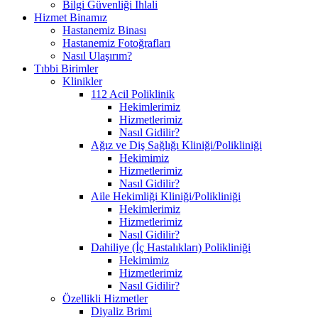
Bilgi Güvenliği İhlali
Hizmet Binamız
Hastanemiz Binası
Hastanemiz Fotoğrafları
Nasıl Ulaşırım?
Tıbbi Birimler
Klinikler
112 Acil Poliklinik
Hekimlerimiz
Hizmetlerimiz
Nasıl Gidilir?
Ağız ve Diş Sağlığı Kliniği/Polikliniği
Hekimimiz
Hizmetlerimiz
Nasıl Gidilir?
Aile Hekimliği Kliniği/Polikliniği
Hekimlerimiz
Hizmetlerimiz
Nasıl Gidilir?
Dahiliye (İç Hastalıkları) Polikliniği
Hekimimiz
Hizmetlerimiz
Nasıl Gidilir?
Özellikli Hizmetler
Diyaliz Brimi