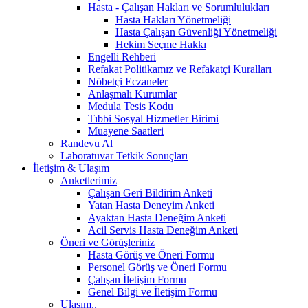
Hasta - Çalışan Hakları ve Sorumlulukları
Hasta Hakları Yönetmeliği
Hasta Çalışan Güvenliği Yönetmeliği
Hekim Seçme Hakkı
Engelli Rehberi
Refakat Politikamız ve Refakatçi Kuralları
Nöbetçi Eczaneler
Anlaşmalı Kurumlar
Medula Tesis Kodu
Tıbbi Sosyal Hizmetler Birimi
Muayene Saatleri
Randevu Al
Laboratuvar Tetkik Sonuçları
İletişim & Ulaşım
Anketlerimiz
Çalışan Geri Bildirim Anketi
Yatan Hasta Deneyim Anketi
Ayaktan Hasta Deneğim Anketi
Acil Servis Hasta Deneğim Anketi
Öneri ve Görüşleriniz
Hasta Görüş ve Öneri Formu
Personel Görüş ve Öneri Formu
Çalışan İletişim Formu
Genel Bilgi ve İletişim Formu
Ulaşım..