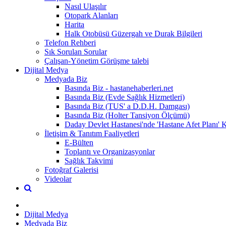
Nasıl Ulaşılır
Otopark Alanları
Harita
Halk Otobüsü Güzergah ve Durak Bilgileri
Telefon Rehberi
Sık Sorulan Sorular
Çalışan-Yönetim Görüşme talebi
Dijital Medya
Medyada Biz
Basında Biz - hastanehaberleri.net
Basında Biz (Evde Sağlık Hizmetleri)
Basında Biz (TUS' a D.D.H. Damgası)
Basında Biz (Holter Tansiyon Ölçümü)
Daday Devlet Hastanesi'nde 'Hastane Afet Planı'
İletişim & Tanıtım Faaliyetleri
E-Bülten
Toplantı ve Organizasyonlar
Sağlık Takvimi
Fotoğraf Galerisi
Videolar
Dijital Medya
Medyada Biz