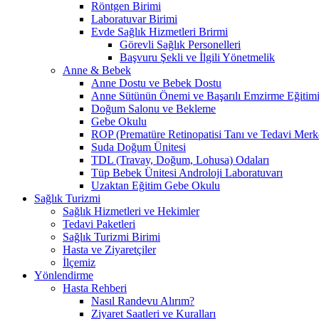
Röntgen Birimi
Laboratuvar Birimi
Evde Sağlık Hizmetleri Brirmi
Görevli Sağlık Personelleri
Başvuru Şekli ve İlgili Yönetmelik
Anne & Bebek
Anne Dostu ve Bebek Dostu
Anne Sütünün Önemi ve Başarılı Emzirme Eğitim
Doğum Salonu ve Bekleme
Gebe Okulu
ROP (Prematüre Retinopatisi Tanı ve Tedavi Merk
Suda Doğum Ünitesi
TDL (Travay, Doğum, Lohusa) Odaları
Tüp Bebek Ünitesi Androloji Laboratuvarı
Uzaktan Eğitim Gebe Okulu
Sağlık Turizmi
Sağlık Hizmetleri ve Hekimler
Tedavi Paketleri
Sağlık Turizmi Birimi
Hasta ve Ziyaretçiler
İlçemiz
Yönlendirme
Hasta Rehberi
Nasıl Randevu Alırım?
Ziyaret Saatleri ve Kuralları