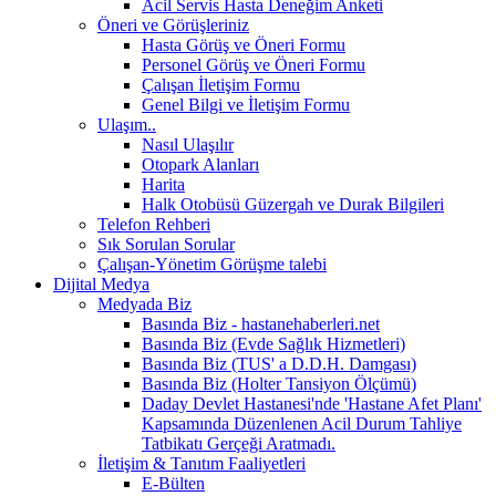
Acil Servis Hasta Deneğim Anketi
Öneri ve Görüşleriniz
Hasta Görüş ve Öneri Formu
Personel Görüş ve Öneri Formu
Çalışan İletişim Formu
Genel Bilgi ve İletişim Formu
Ulaşım..
Nasıl Ulaşılır
Otopark Alanları
Harita
Halk Otobüsü Güzergah ve Durak Bilgileri
Telefon Rehberi
Sık Sorulan Sorular
Çalışan-Yönetim Görüşme talebi
Dijital Medya
Medyada Biz
Basında Biz - hastanehaberleri.net
Basında Biz (Evde Sağlık Hizmetleri)
Basında Biz (TUS' a D.D.H. Damgası)
Basında Biz (Holter Tansiyon Ölçümü)
Daday Devlet Hastanesi'nde 'Hastane Afet Planı'
Kapsamında Düzenlenen Acil Durum Tahliye
Tatbikatı Gerçeği Aratmadı.
İletişim & Tanıtım Faaliyetleri
E-Bülten