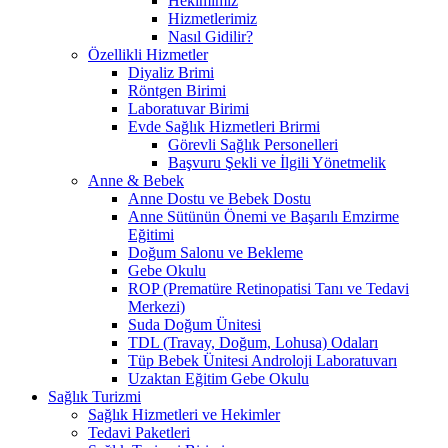
Hekimimiz
Hizmetlerimiz
Nasıl Gidilir?
Özellikli Hizmetler
Diyaliz Brimi
Röntgen Birimi
Laboratuvar Birimi
Evde Sağlık Hizmetleri Brirmi
Görevli Sağlık Personelleri
Başvuru Şekli ve İlgili Yönetmelik
Anne & Bebek
Anne Dostu ve Bebek Dostu
Anne Sütünün Önemi ve Başarılı Emzirme
Eğitimi
Doğum Salonu ve Bekleme
Gebe Okulu
ROP (Prematüre Retinopatisi Tanı ve Tedavi
Merkezi)
Suda Doğum Ünitesi
TDL (Travay, Doğum, Lohusa) Odaları
Tüp Bebek Ünitesi Androloji Laboratuvarı
Uzaktan Eğitim Gebe Okulu
Sağlık Turizmi
Sağlık Hizmetleri ve Hekimler
Tedavi Paketleri