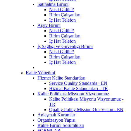
Satınalma Birimi
Nasıl Gidilir?
Birim Çalışanları
İç Hat Telefon
Arşiv Birimi
Nasıl Gidilir?
Birim Çalışanları
İç Hat Telefon
İş Sağlığı ve Güvenliği Birimi
Nasıl Gidilir?
Birim Çalışanları
İç Hat Telefon
Kalite Yönetimi
Hizmet Kalite Standartları
Service Quality Standards - EN
Hizmat Kalite Satandarları - TR
Kalite Politikası Misyonu Vizyonumuz
Kalite Politikası Misyonu Vizyonumuz -
TR
Quality Policy Mission Our Vision - EN
Anlaşmalı Kurumlar
Organizasyon Yapısı
Kalite Birimi Sorumluları
FORMLAR