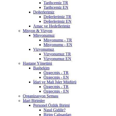
Tarihçemiz TR
Tarihçemiz EN
Değerlerimiz
Değerlerimiz TR
Değerlerimiz EN
Amaç ve Hedeflerimiz
Misyon & Vizyon
Misyonumuz
Misyonumu - TR
Misyonumu - EN
Vizyonumuz
Vizyonumuz TR
Vizyonumuz EN
Hastane Yönetimi
Başhekim
Özgeçmiş - TR
Özgeçmiş - EN
İdari ve Mali İşler Müdürü
Özgeçmiş - TR
Özgeçmiş - EN
Organizasyon Şeması
İdari Birimler
Personel Özlük Birimi
Nasıl Gidilir?
Birim Çalışanları