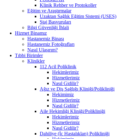
Klinik Rehber ve Protokoller
Eğitim ve Araştırmalar
Uzaktan Sağlık Eğitim Sistemi (USES)
Staj Başvuruları
Bilgi Güvenliği İhlali
Hizmet Binamız
Hastanemiz Binası
Hastanemiz Fotoğrafları
Nasıl Ulaşırım?
Tıbbi Birimler
Klinikler
112 Acil Poliklinik
Hekimlerimiz
Hizmetlerimiz
Nasıl Gidilir?
Ağız ve Diş Sağlığı Kliniği/Polikliniği
Hekimimiz
Hizmetlerimiz
Nasıl Gidilir?
Aile Hekimliği Kliniği/Polikliniği
Hekimlerimiz
Hizmetlerimiz
Nasıl Gidilir?
Dahiliye (İç Hastalıkları) Polikliniği