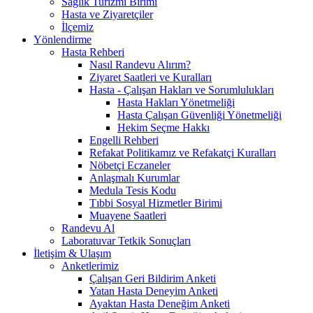
Sağlık Turizmi Birimi
Hasta ve Ziyaretçiler
İlçemiz
Yönlendirme
Hasta Rehberi
Nasıl Randevu Alırım?
Ziyaret Saatleri ve Kuralları
Hasta - Çalışan Hakları ve Sorumlulukları
Hasta Hakları Yönetmeliği
Hasta Çalışan Güvenliği Yönetmeliği
Hekim Seçme Hakkı
Engelli Rehberi
Refakat Politikamız ve Refakatçi Kuralları
Nöbetçi Eczaneler
Anlaşmalı Kurumlar
Medula Tesis Kodu
Tıbbi Sosyal Hizmetler Birimi
Muayene Saatleri
Randevu Al
Laboratuvar Tetkik Sonuçları
İletişim & Ulaşım
Anketlerimiz
Çalışan Geri Bildirim Anketi
Yatan Hasta Deneyim Anketi
Ayaktan Hasta Deneğim Anketi