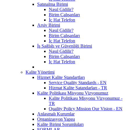
Satınalma Birimi
Nasıl Gidilir?
Birim Çalışanları
İç Hat Telefon
Arşiv Birimi
Nasıl Gidilir?
Birim Çalışanları
İç Hat Telefon
İş Sağlığı ve Güvenliği Birimi
Nasıl Gidilir?
Birim Çalışanları
İç Hat Telefon
Kalite Yönetimi
Hizmet Kalite Standartları
Service Quality Standards - EN
Hizmat Kalite Satandarları - TR
Kalite Politikası Misyonu Vizyonumuz
Kalite Politikası Misyonu Vizyonumuz -
TR
Quality Policy Mission Our Vision - EN
Anlaşmalı Kurumlar
Organizasyon Yapısı
Kalite Birimi Sorumluları
FORMLAR