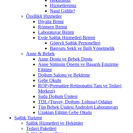
Hekimimiz
Hizmetlerimiz
Nasıl Gidilir?
Özellikli Hizmetler
Diyaliz Brimi
Röntgen Birimi
Laboratuvar Birimi
Evde Sağlık Hizmetleri Brirmi
Görevli Sağlık Personelleri
Başvuru Şekli ve İlgili Yönetmelik
Anne & Bebek
Anne Dostu ve Bebek Dostu
Anne Sütünün Önemi ve Başarılı Emzirme
Eğitimi
Doğum Salonu ve Bekleme
Gebe Okulu
ROP (Prematüre Retinopatisi Tanı ve Tedavi
Merkezi)
Suda Doğum Ünitesi
TDL (Travay, Doğum, Lohusa) Odaları
Tüp Bebek Ünitesi Androloji Laboratuvarı
Uzaktan Eğitim Gebe Okulu
Sağlık Turizmi
Sağlık Hizmetleri ve Hekimler
Tedavi Paketleri