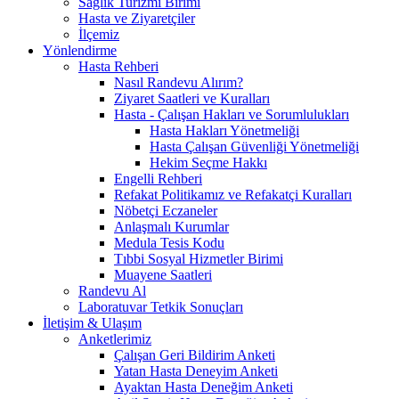
Sağlık Turizmi Birimi
Hasta ve Ziyaretçiler
İlçemiz
Yönlendirme
Hasta Rehberi
Nasıl Randevu Alırım?
Ziyaret Saatleri ve Kuralları
Hasta - Çalışan Hakları ve Sorumlulukları
Hasta Hakları Yönetmeliği
Hasta Çalışan Güvenliği Yönetmeliği
Hekim Seçme Hakkı
Engelli Rehberi
Refakat Politikamız ve Refakatçi Kuralları
Nöbetçi Eczaneler
Anlaşmalı Kurumlar
Medula Tesis Kodu
Tıbbi Sosyal Hizmetler Birimi
Muayene Saatleri
Randevu Al
Laboratuvar Tetkik Sonuçları
İletişim & Ulaşım
Anketlerimiz
Çalışan Geri Bildirim Anketi
Yatan Hasta Deneyim Anketi
Ayaktan Hasta Deneğim Anketi