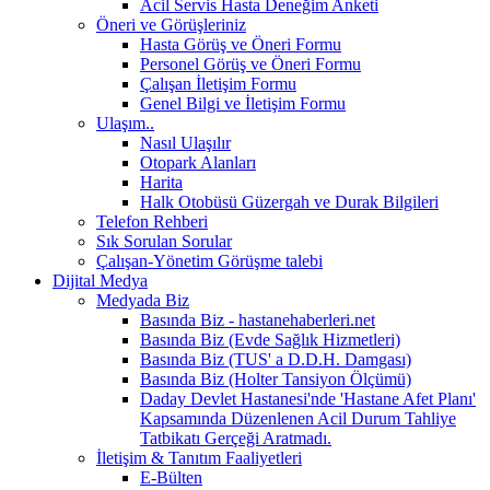
Acil Servis Hasta Deneğim Anketi
Öneri ve Görüşleriniz
Hasta Görüş ve Öneri Formu
Personel Görüş ve Öneri Formu
Çalışan İletişim Formu
Genel Bilgi ve İletişim Formu
Ulaşım..
Nasıl Ulaşılır
Otopark Alanları
Harita
Halk Otobüsü Güzergah ve Durak Bilgileri
Telefon Rehberi
Sık Sorulan Sorular
Çalışan-Yönetim Görüşme talebi
Dijital Medya
Medyada Biz
Basında Biz - hastanehaberleri.net
Basında Biz (Evde Sağlık Hizmetleri)
Basında Biz (TUS' a D.D.H. Damgası)
Basında Biz (Holter Tansiyon Ölçümü)
Daday Devlet Hastanesi'nde 'Hastane Afet Planı'
Kapsamında Düzenlenen Acil Durum Tahliye
Tatbikatı Gerçeği Aratmadı.
İletişim & Tanıtım Faaliyetleri
E-Bülten