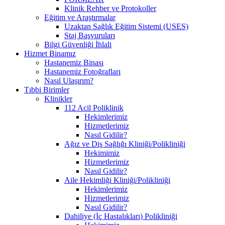
Klinik Rehber ve Protokoller
Eğitim ve Araştırmalar
Uzaktan Sağlık Eğitim Sistemi (USES)
Staj Başvuruları
Bilgi Güvenliği İhlali
Hizmet Binamız
Hastanemiz Binası
Hastanemiz Fotoğrafları
Nasıl Ulaşırım?
Tıbbi Birimler
Klinikler
112 Acil Poliklinik
Hekimlerimiz
Hizmetlerimiz
Nasıl Gidilir?
Ağız ve Diş Sağlığı Kliniği/Polikliniği
Hekimimiz
Hizmetlerimiz
Nasıl Gidilir?
Aile Hekimliği Kliniği/Polikliniği
Hekimlerimiz
Hizmetlerimiz
Nasıl Gidilir?
Dahiliye (İç Hastalıkları) Polikliniği