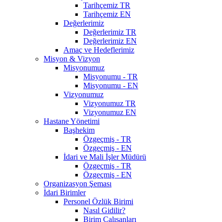
Tarihçemiz TR
Tarihçemiz EN
Değerlerimiz
Değerlerimiz TR
Değerlerimiz EN
Amaç ve Hedeflerimiz
Misyon & Vizyon
Misyonumuz
Misyonumu - TR
Misyonumu - EN
Vizyonumuz
Vizyonumuz TR
Vizyonumuz EN
Hastane Yönetimi
Başhekim
Özgeçmiş - TR
Özgeçmiş - EN
İdari ve Mali İşler Müdürü
Özgeçmiş - TR
Özgeçmiş - EN
Organizasyon Şeması
İdari Birimler
Personel Özlük Birimi
Nasıl Gidilir?
Birim Çalışanları